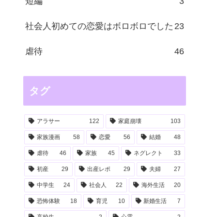
短編
3
社会人初めての恋愛はボロボロでした
23
虐待
46
タグ
アラサー
122
家庭崩壊
103
家族漫画
58
恋愛
56
結婚
48
虐待
46
家族
45
ネグレクト
33
初産
29
出産レポ
29
夫婦
27
中学生
24
社会人
22
海外生活
20
恐怖体験
18
育児
10
新婚生活
7
高校生
2
心霊
2