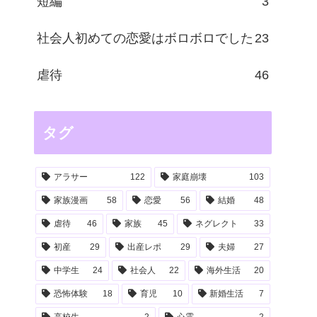
短編
3
社会人初めての恋愛はボロボロでした
23
虐待
46
タグ
アラサー
122
家庭崩壊
103
家族漫画
58
恋愛
56
結婚
48
虐待
46
家族
45
ネグレクト
33
初産
29
出産レポ
29
夫婦
27
中学生
24
社会人
22
海外生活
20
恐怖体験
18
育児
10
新婚生活
7
高校生
2
心霊
2