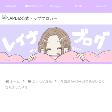
前のお話
NAPBIZトップ
Instagram
検索
次のお話
ホーム
エッセイ漫画
出産から5ヶ月で夫がいなく
なりました(41)