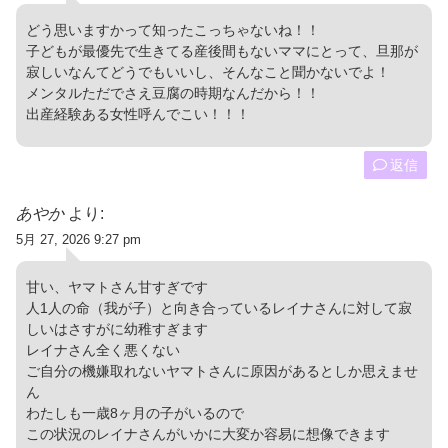
どう思いますかって知ったこっちゃないね！！
子どもが最優先で生きてる産後間もないママにとって、旦那が
寂しいなんてどうでもいいし、そんなこと聞かないでよ！
メンタルただでさえ豆腐の時期なんだから！！
出産経験ある女性呼んでこい！！！
返信
あやか
より:
5月 27, 2026 9:27 pm
甘い、ヤマトさん甘すぎです
人1人の命（我が子）と向き合っているレイナさんに対して寂
しいはさすがに幼稚すぎます
レイナさん全く悪くない
ご自分の機嫌取れないヤマトさんに原因があるとしか思えませ
ん
わたしも一歳8ヶ月の子がいるので
この状況のレイナさんがいかに大変か容易に想像できます