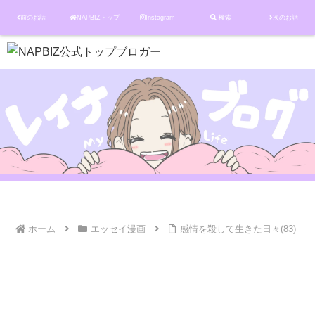
前のお話
NAPBIZトップ
Instagram
検索
次のお話
ホーム
エッセイ漫画
感情を殺して生きた日々(83)