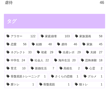
虐待
46
タグ
アラサー
122
家庭崩壊
103
家族漫画
58
恋愛
56
結婚
48
虐待
46
家族
45
ネグレクト
33
初産
29
出産レポ
29
夫婦
27
中学生
24
社会人
22
海外生活
20
恐怖体験
18
育児
10
新婚生活
7
高校生
2
心霊
2
骨盤底筋トレーニング
1
さくらの恋猫
1
グルメ
1
膣トレ
1
骨盤底筋
1
猫トレ
1