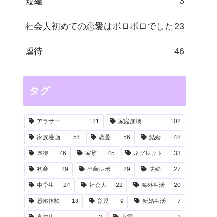
短編
3
社会人初めての恋愛はボロボロでした
23
虐待
46
タグ
アラサー
121
家庭崩壊
102
家族漫画
58
恋愛
56
結婚
48
虐待
46
家族
45
ネグレクト
33
初産
29
出産レポ
29
夫婦
27
中学生
24
社会人
22
海外生活
20
恐怖体験
18
育児
9
新婚生活
7
高校生
2
心霊
2