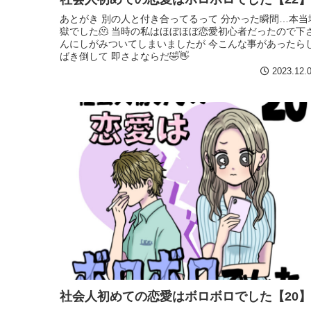
あとがき 別の人と付き合ってるって 分かった瞬間…本当
獄でした🫠 当時の私はほぼほぼ恋愛初心者だったので下
んにしがみついてしまいましたが 今こんな事があったら
ばき倒して 即さよならだ🤣👋
2023.12.
社会人初めての恋愛はボロボロでした【20】