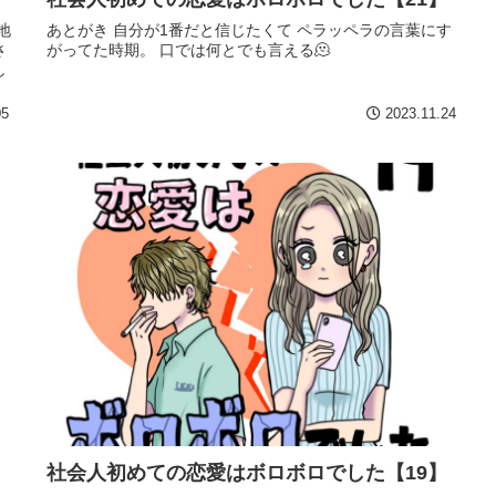
地
あとがき 自分が1番だと信じたくて ペラッペラの言葉にす
さ
がってた時期。 口では何とでも言える🫠
し
05
2023.11.24
社会人初めての恋愛はボロボロでした【19】