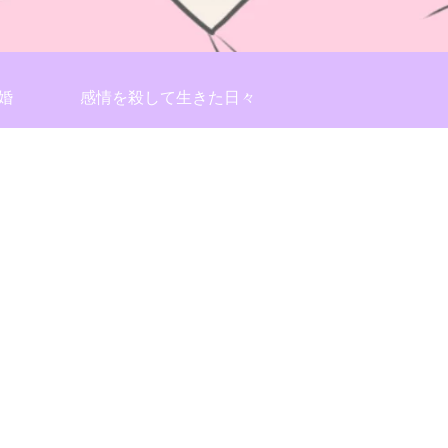
婚
感情を殺して生きた日々