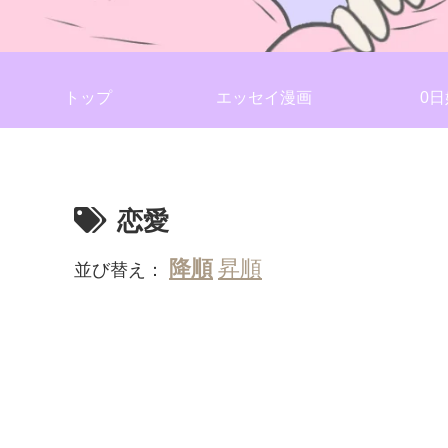
トップ
エッセイ漫画
0日
恋愛
並び替え：