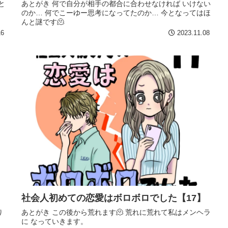
と
あとがき 何で自分が相手の都合に合わせなければ いけない
のか… 何でこーゆー思考になってたのか… 今となってはほ
んと謎です🫠
16
2023.11.08
社会人初めての恋愛はボロボロでした【17】
り
あとがき この後から荒れます🫠 荒れに荒れて私はメンヘラ
し
に なっていきます。