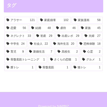
タグ
アラサー
121
家庭崩壊
102
家族漫画
58
恋愛
56
結婚
48
虐待
46
家族
45
ネグレクト
33
初産
29
出産レポ
29
夫婦
27
中学生
24
社会人
22
海外生活
20
恐怖体験
18
育児
9
新婚生活
7
高校生
2
心霊
2
骨盤底筋トレーニング
1
さくらの恋猫
1
グルメ
1
膣トレ
1
骨盤底筋
1
猫トレ
1
Powered by
NAPBIZ