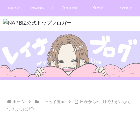
前のお話
NAPBIZトップ
Instagram
検索
次のお話
ホーム
エッセイ漫画
出産から5ヶ月で夫がいなく
なりました(19)