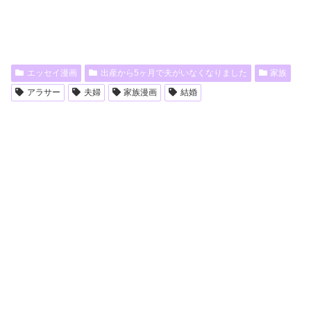
エッセイ漫画
出産から5ヶ月で夫がいなくなりました
家族
アラサー
夫婦
家族漫画
結婚