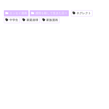
エッセイ漫画
感情を殺して生きた日々
ネグレクト
中学生
家庭崩壊
家族漫画