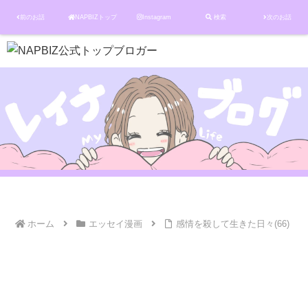
前のお話
NAPBIZトップ
Instagram
検索
次のお話
ホーム
エッセイ漫画
感情を殺して生きた日々(66)