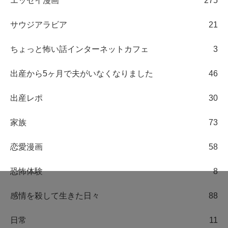
エッセイ漫画
275
サウジアラビア
21
ちょっと怖い話インターネットカフェ
3
出産から5ヶ月で夫がいなくなりました
46
出産レポ
30
家族
73
恋愛漫画
58
恐怖体験
8
感情を殺して生きた日々
88
日常
11