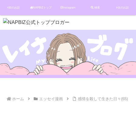
前のお話
NAPBIZトップ
Instagram
検索
次のお話
ホーム
エッセイ漫画
感情を殺して生きた日々(65)