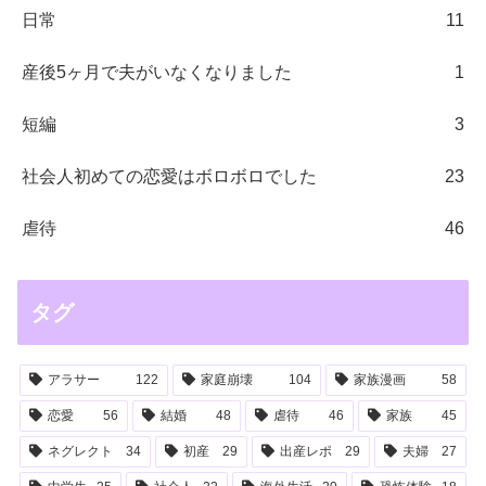
日常
11
産後5ヶ月で夫がいなくなりました
1
短編
3
社会人初めての恋愛はボロボロでした
23
虐待
46
タグ
アラサー
122
家庭崩壊
104
家族漫画
58
恋愛
56
結婚
48
虐待
46
家族
45
ネグレクト
34
初産
29
出産レポ
29
夫婦
27