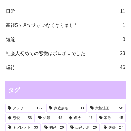
日常
11
産後5ヶ月で夫がいなくなりました
1
短編
3
社会人初めての恋愛はボロボロでした
23
虐待
46
タグ
アラサー
122
家庭崩壊
103
家族漫画
58
恋愛
56
結婚
48
虐待
46
家族
45
ネグレクト
33
初産
29
出産レポ
29
夫婦
27