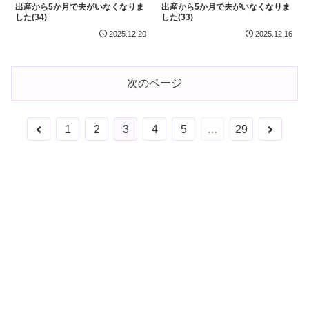
出産から5か月で夫がいなくなりま
出産から5か月で夫がいなくなりま
した(34)
した(33)
2025.12.20
2025.12.16
次のページ
前
次
1
2
3
4
5
…
29
へ
へ