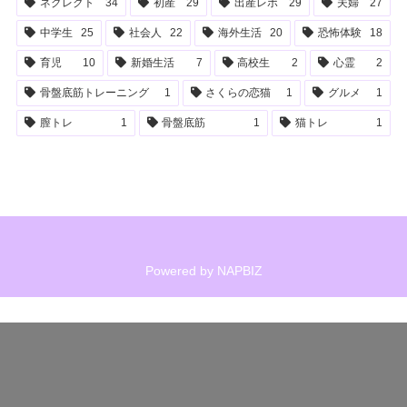
ネグレクト
34
初産
29
出産レポ
29
夫婦
27
中学生
25
社会人
22
海外生活
20
恐怖体験
18
育児
10
新婚生活
7
高校生
2
心霊
2
骨盤底筋トレーニング
1
さくらの恋猫
1
グルメ
1
膣トレ
1
骨盤底筋
1
猫トレ
1
Powered by
NAPBIZ