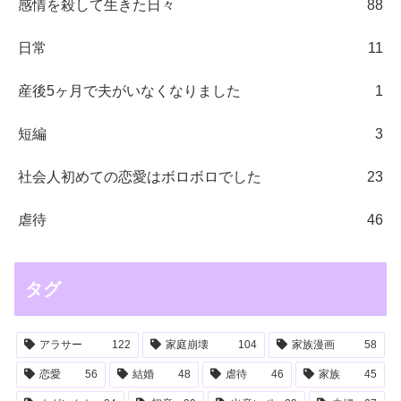
感情を殺して生きた日々
88
日常
11
産後5ヶ月で夫がいなくなりました
1
短編
3
社会人初めての恋愛はボロボロでした
23
虐待
46
タグ
アラサー
122
家庭崩壊
104
家族漫画
58
恋愛
56
結婚
48
虐待
46
家族
45