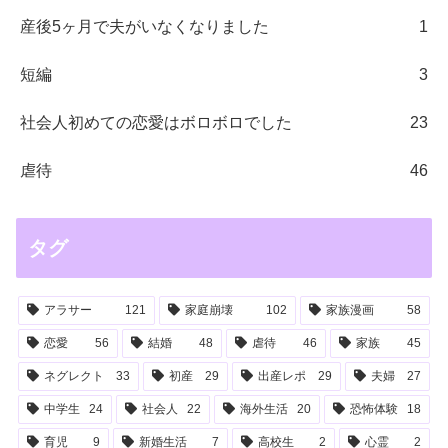
産後5ヶ月で夫がいなくなりました
1
短編
3
社会人初めての恋愛はボロボロでした
23
虐待
46
タグ
アラサー
121
家庭崩壊
102
家族漫画
58
恋愛
56
結婚
48
虐待
46
家族
45
ネグレクト
33
初産
29
出産レポ
29
夫婦
27
中学生
24
社会人
22
海外生活
20
恐怖体験
18
育児
9
新婚生活
7
高校生
2
心霊
2