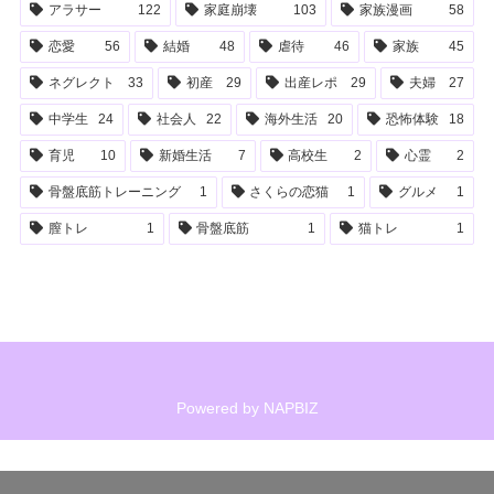
アラサー
122
家庭崩壊
103
家族漫画
58
恋愛
56
結婚
48
虐待
46
家族
45
ネグレクト
33
初産
29
出産レポ
29
夫婦
27
中学生
24
社会人
22
海外生活
20
恐怖体験
18
育児
10
新婚生活
7
高校生
2
心霊
2
骨盤底筋トレーニング
1
さくらの恋猫
1
グルメ
1
膣トレ
1
骨盤底筋
1
猫トレ
1
Powered by
NAPBIZ