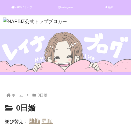
NAPBIZトップ
Instagram
検索
ホーム
0日婚
0日婚
並び替え：