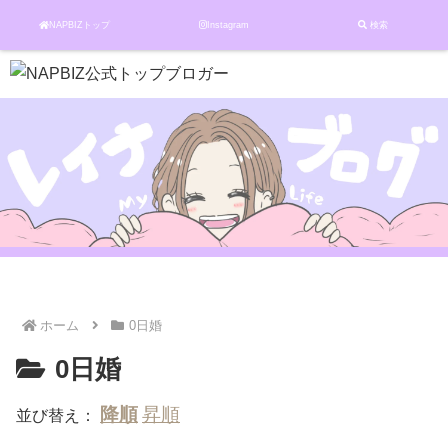
NAPBIZトップ
Instagram
検索
ホーム
0日婚
0日婚
並び替え：