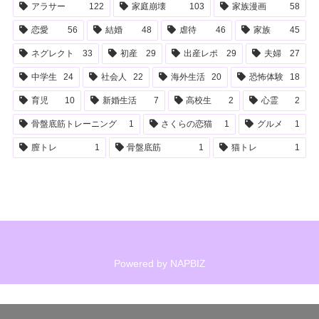
アラサー
122
家庭崩壊
103
家族漫画
58
恋愛
56
結婚
48
虐待
46
家族
45
ネグレクト
33
初産
29
出産レポ
29
夫婦
27
中学生
24
社会人
22
海外生活
20
恐怖体験
18
育児
10
新婚生活
7
高校生
2
心霊
2
骨盤底筋トレーニング
1
さくらの恋猫
1
グルメ
1
膣トレ
1
骨盤底筋
1
猫トレ
1
Powered by
NAPBIZ