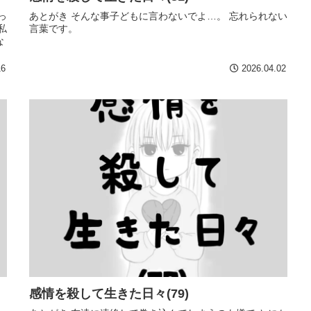
っ
あとがき そんな事子どもに言わないでよ…。 忘れられない
私
言葉です。
な
16
2026.04.02
感情を殺して生きた日々(79)