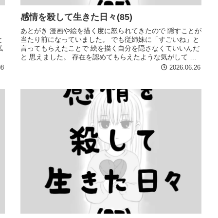
感情を殺して生きた日々(85)
あとがき 漫画や絵を描く度に怒られてきたので 隠すことが
と
当たり前になっていました。 でも従姉妹に「すごいね」と
私
言ってもらえたことで 絵を描く自分を隠さなくていいんだ
と 思えました。 存在を認めてもらえたような気がして 気
持ちが楽になりまし...
08
2026.06.26