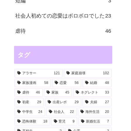
短編
3
社会人初めての恋愛はボロボロでした
23
虐待
46
タグ
アラサー
121
家庭崩壊
102
家族漫画
58
恋愛
56
結婚
48
虐待
46
家族
45
ネグレクト
33
初産
29
出産レポ
29
夫婦
27
中学生
24
社会人
22
海外生活
20
恐怖体験
18
育児
9
新婚生活
7
高校生
2
心霊
2