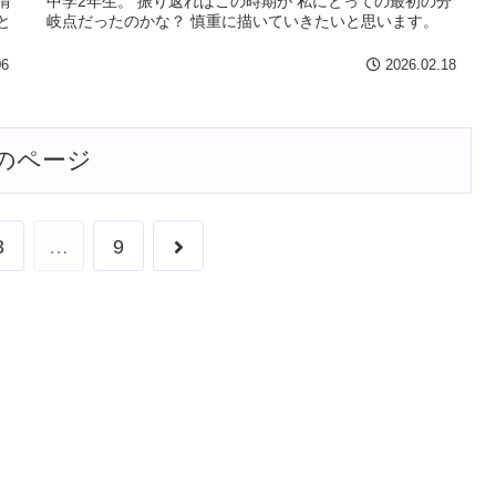
情
中学2年生。 振り返ればこの時期が 私にとっての最初の分
と
岐点だったのかな？ 慎重に描いていきたいと思います。
06
2026.02.18
のページ
次
3
…
9
へ