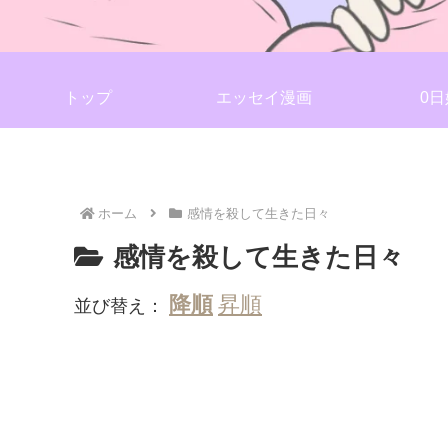
トップ
エッセイ漫画
0日
ホーム
感情を殺して生きた日々
感情を殺して生きた日々
並び替え：