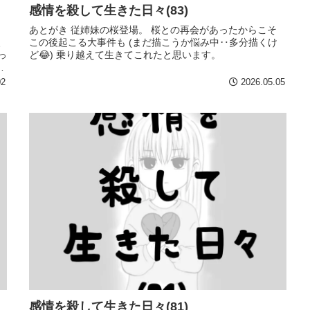
感情を殺して生きた日々(83)
あとがき 従姉妹の桜登場。 桜との再会があったからこそ
、
この後起こる大事件も (まだ描こうか悩み中‥多分描くけ
っ
ど😂) 乗り越えて生きてこれたと思います。
時
02
2026.05.05
感情を殺して生きた日々(81)