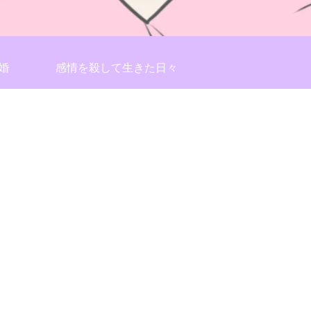
婚
感情を殺して生きた日々