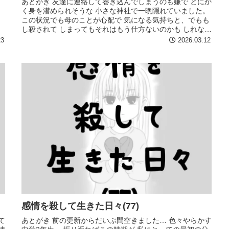
あとがき 友達に連絡して巻き込んでしまうのも嫌で とにか
く身を潜められそうな 小さな神社で一晩隠れていました。
この状況でも母のことが心配で 気になる気持ちと、でもも
し殺されて しまってもそれはもう仕方ないのかも しれな
い…とどこかで割り切...
23
2026.03.12
感情を殺して生きた日々(77)
て
あとがき 前の更新からだいぶ間空きました… 色々やらかす