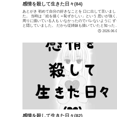
感情を殺して生きた日々(84)
あとがき 初めて自分の好きなことを 口に出して言いまし
た。 当時は「絵を描く＝恥ずかしい」という 思いが強く
周りに描いている人も いなかったのでバレないように ず
と隠していました。 だから従姉妹も描いていたと知った
は 本当にびっくりし...
2026.06.
感情を殺して生きた日々(82)