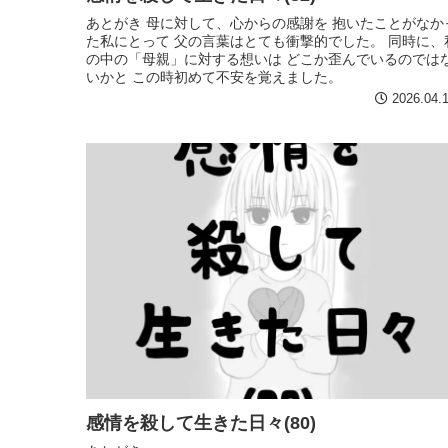
あとがき 母に対して、心からの感謝を 抱いたことがなか
た私にとって 父の言葉はとても衝撃的でした。 同時に、
の中の「母親」に対する想いは どこか歪んでいるのでは
いかと この時初めて不安を覚えました。
2026.04.
感情を殺して生きた日々(80)