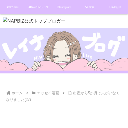
前のお話
NAPBIZトップ
Instagram
検索
次のお話
ホーム
エッセイ漫画
出産から5か月で夫がいなく
なりました(27)