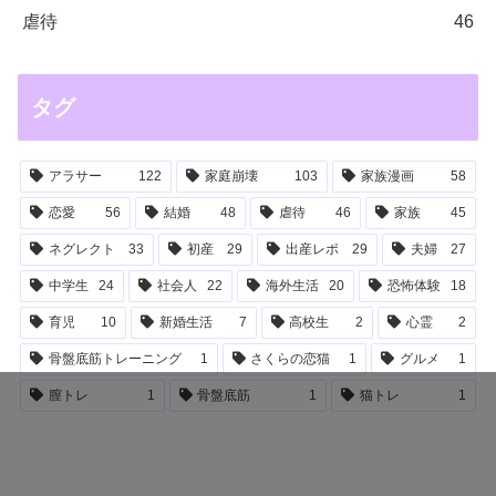
虐待
46
タグ
アラサー
122
家庭崩壊
103
家族漫画
58
恋愛
56
結婚
48
虐待
46
家族
45
ネグレクト
33
初産
29
出産レポ
29
夫婦
27
中学生
24
社会人
22
海外生活
20
恐怖体験
18
育児
10
新婚生活
7
高校生
2
心霊
2
骨盤底筋トレーニング
1
さくらの恋猫
1
グルメ
1
膣トレ
1
骨盤底筋
1
猫トレ
1