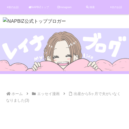
前のお話
NAPBIZトップ
Instagram
検索
次のお話
ホーム
エッセイ漫画
出産から5ヶ月で夫がいなく
なりました(3)