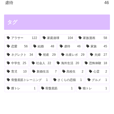
虐待
46
タグ
アラサー
122
家庭崩壊
104
家族漫画
58
恋愛
56
結婚
48
虐待
46
家族
45
ネグレクト
34
初産
29
出産レポ
29
夫婦
27
中学生
25
社会人
22
海外生活
20
恐怖体験
18
育児
10
新婚生活
7
高校生
2
心霊
2
骨盤底筋トレーニング
1
さくらの恋猫
1
グルメ
1
膣トレ
1
骨盤底筋
1
猫トレ
1