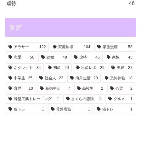
虐待
46
タグ
アラサー
122
家庭崩壊
104
家族漫画
58
恋愛
56
結婚
48
虐待
46
家族
45
ネグレクト
34
初産
29
出産レポ
29
夫婦
27
中学生
25
社会人
22
海外生活
20
恐怖体験
18
育児
10
新婚生活
7
高校生
2
心霊
2
骨盤底筋トレーニング
1
さくらの恋猫
1
グルメ
1
膣トレ
1
骨盤底筋
1
猫トレ
1