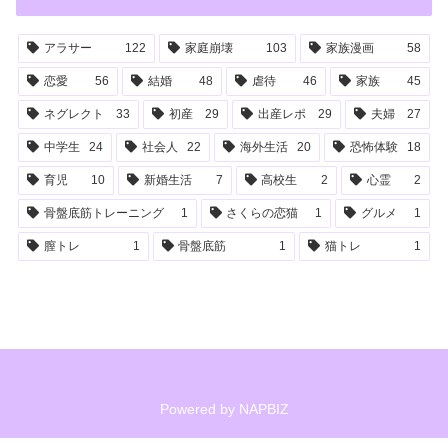
アラサー
122
家庭崩壊
103
家族漫画
58
恋愛
56
結婚
48
虐待
46
家族
45
ネグレクト
33
初産
29
出産レポ
29
夫婦
27
中学生
24
社会人
22
海外生活
20
恐怖体験
18
育児
10
新婚生活
7
高校生
2
心霊
2
骨盤底筋トレーニング
1
さくらの恋猫
1
グルメ
1
膣トレ
1
骨盤底筋
1
猫トレ
1
Powered by
NAPBIZ