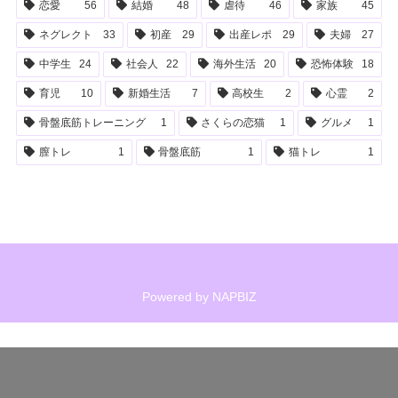
恋愛
56
結婚
48
虐待
46
家族
45
ネグレクト
33
初産
29
出産レポ
29
夫婦
27
中学生
24
社会人
22
海外生活
20
恐怖体験
18
育児
10
新婚生活
7
高校生
2
心霊
2
骨盤底筋トレーニング
1
さくらの恋猫
1
グルメ
1
膣トレ
1
骨盤底筋
1
猫トレ
1
Powered by
NAPBIZ