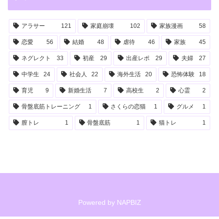
アラサー
121
家庭崩壊
102
家族漫画
58
恋愛
56
結婚
48
虐待
46
家族
45
ネグレクト
33
初産
29
出産レポ
29
夫婦
27
中学生
24
社会人
22
海外生活
20
恐怖体験
18
育児
9
新婚生活
7
高校生
2
心霊
2
骨盤底筋トレーニング
1
さくらの恋猫
1
グルメ
1
膣トレ
1
骨盤底筋
1
猫トレ
1
Powered by
NAPBIZ